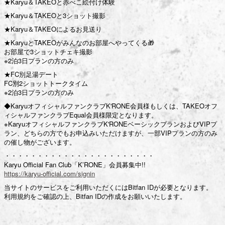
★Karyu＆TAKEOと赤べこ絵付け体験
★Karyu＆TAKEOと3ショット撮影
★Karyu＆TAKEOによるお見送り
★KaryuとTAKEOがみんなのお部屋へやってくる🎁
お部屋で3ショットチェキ撮影
※2泊3日プランの方のみ
★FC別足湯デート
FC別2ショットトークタイム
※2泊3日プランの方のみ
◆KaryuオフィシャルファンクラブK'RONE会員様もしくは、TAKEOオフ
ィシャルファンクラブEqual会員様限定となります。
※KaryuオフィシャルファンクラブK'RONEベーシックプランおよびVIPプ
ラン、どちらの方でもお申込みいただけますが、一部VIPプランの方のみ
の催し物がございます。
・・・・・・・・・・・・・・・・・・・・・・・
Karyu Official Fan Club「K’RONE」会員募集中!!
https://karyu-official.com/signin
当サイトのサービスをご利用いただくにはBitfan IDが必要となります。
利用規約をご確認の上、Bitfan IDの作成をお願いいたします。