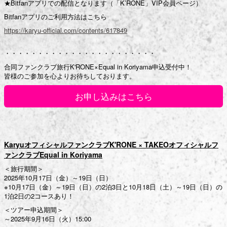
★Bitfanアプリでの配信となります（「K’RONE」VIP会員ページ）
Bitfanアプリのご利用方法はこちら
https://karyu-official.com/contents/617849
・・・・・・・・・・・・・・・・・・・・・・・
合同ファンクラブ旅行K'RONE×Equal in Koriyama申込受付中！
皆様のご参加を心よりお待ちしております。
お申し込みはこちら
KaryuオフィシャルファンクラブK'RONE × TAKEOオフィシャルフ
ァンクラブEqual in Koriyama
＜旅行期間＞
2025年10月17日（金）～19日（日）
※10月17日（金）～19日（日）の2泊3日と10月18日（土）～19日（日）の
1泊2日の2コースあり！
＜ツアー申込期間＞
～2025年9月16日（火）15:00