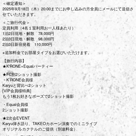
＜確定通知＞
2025年9月18日（木）20:00までにお申し込みの方全員にメールにて送信さ
せていただきます。
＜ご旅行代金＞
定員利用（4名１室利用お一人様あたり）
1泊2日現地・解散 78,000円
2泊3日現地・解散 98,000円
2泊3日新宿発着 110,000円
※追加料金でお部屋タイプをお選びいただけます。
【旅行内容】
★K'RONE×Equalパーティー
★FC別2ショット撮影
・K’RONE会員様
Karyuと背比べ2ショット
[VIP会員様特典]
もう1枚お好きなポーズで2ショット撮影
・Equal会員様
2ショット撮影
★2次会EVENT
Karyu弾き語り、TAKEOカホーン演奏でのミニライブ
オリジナルカクテルのご提供（別途料金）