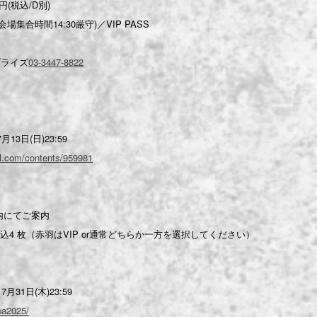
0円(税込/D別)
集合時間14:30厳守)／VIP PASS
プライズ
03-3447-8822
13日(日)23:59
ial.com/contents/959981
内にてご案内
4 枚（赤羽はVIP or通常どちらか一方を選択してください）
月31日(木)23:59
vpa2025/