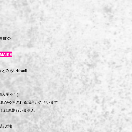
RUIDO
IMAIKE
なとみらいBronth
満入場不可)
写真が公開される場合がございます
戻しは原則行いません
込/D別)