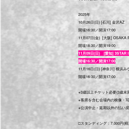
2025年
10月26日(日) [石川] 金沢AZ
開場16:30／開演17:00
11月07日(金) [大阪] OSAKA 
開場18:30／開演19:00
11月09日(日) [愛知] 3STAR 
開場16:30／開演17:00
11月16日(日) [神奈川] 横浜み
開場16:30／開演17:00
※3歳以上チケット必要(3歳未
※客席を含む会場内の映像・
※公演中止・延期以外の払い
□スタンディング：7,000円(税