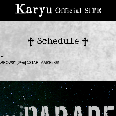
Schedule
ket
“ARROWS” [愛知] 3STAR IMAIKE公演