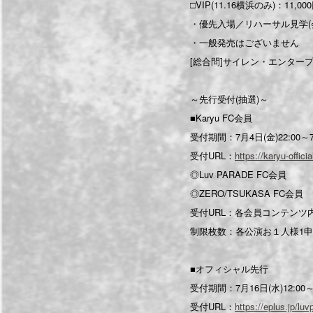
□VIP(11.16横浜のみ)：11,00
・優先入場／リハーサル見学(会場
・一般発売はございません
[総合問]サイレン・エンター
～先行受付(抽選)～
■Karyu FC会員
受付期間：7月4日(金)22:00～7月
受付URL：
https://karyu-offic
◎Luv PARADE FC会員
◎ZERO/TSUKASA FC会員
受付URL：各会員コンテンツ
制限枚数：各公演お１人様1申込
■オフィシャル先行
受付期間：7月16日(水)12:00～7
受付URL：
https://eplus.jp/lu