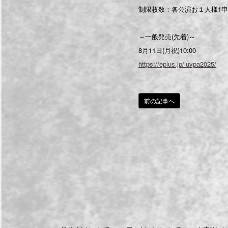
制限枚数：各公演お１人様1申込
～一般発売(先着)～
8月11日(月祝)10:00
https://eplus.jp/luvpa2025/
前の記事へ