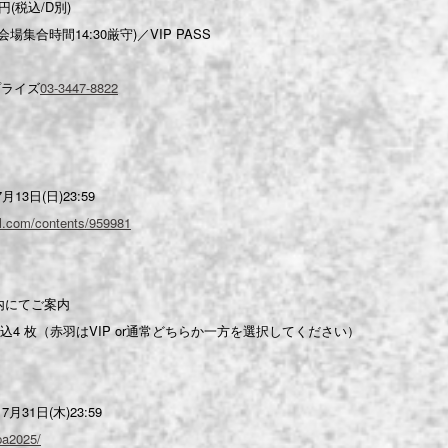
0円(税込/D別)
集合時間14:30厳守)／VIP PASS
プライズ
03-3447-8822
13日(日)23:59
ial.com/contents/959981
内にてご案内
4 枚（赤羽はVIP or通常どちらか一方を選択してください）
月31日(木)23:59
vpa2025/