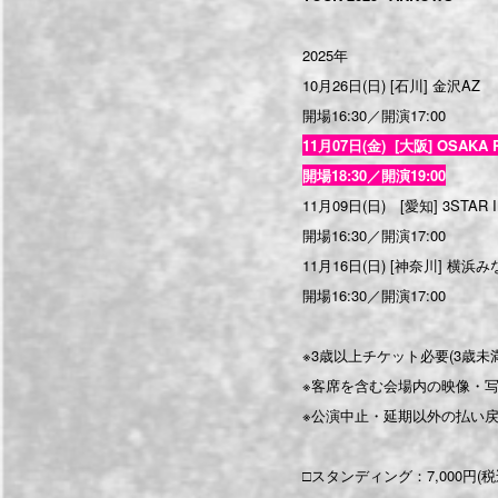
2025年
10月26日(日) [石川] 金沢AZ
開場16:30／開演17:00
11月07日(金) [大阪] OSAKA 
開場18:30／開演19:00
11月09日(日) [愛知] 3STAR 
開場16:30／開演17:00
11月16日(日) [神奈川] 横浜み
開場16:30／開演17:00
※3歳以上チケット必要(3歳未
※客席を含む会場内の映像・
※公演中止・延期以外の払い
□スタンディング：7,000円(税