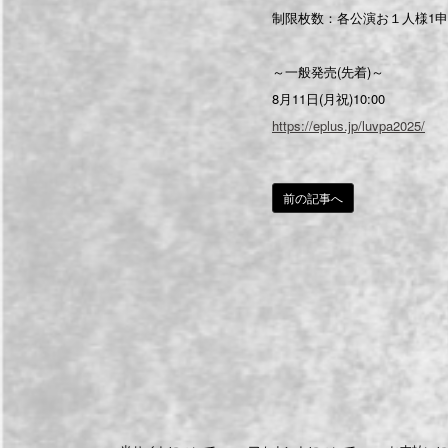
制限枚数：各公演お１人様1申込
～一般発売(先着)～
8月11日(月祝)10:00
https://eplus.jp/luvpa2025/
前の記事へ