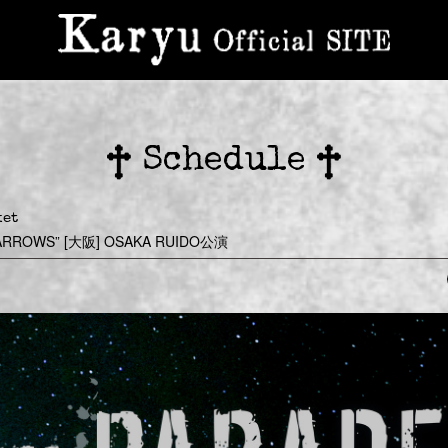
Schedule
ket
 “ARROWS” [大阪] OSAKA RUIDO公演