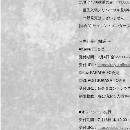
□VIP(11.16横浜のみ)：11,00
・優先入場／リハーサル見学(会場
・一般発売はございません
[総合問]サイレン・エンター
～先行受付(抽選)～
■Karyu FC会員
受付期間：7月4日(金)22:00～7月
受付URL：
https://karyu-offic
◎Luv PARADE FC会員
◎ZERO/TSUKASA FC会員
受付URL：各会員コンテンツ
制限枚数：各公演お１人様1申込
■オフィシャル先行
受付期間：7月16日(水)12:00～7
受付URL：
https://eplus.jp/lu