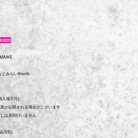
RUIDO
IMAIKE
なとみらいBronth
満入場不可)
写真が公開される場合がございます
戻しは原則行いません
込/D別)