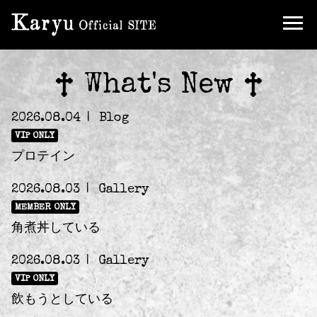
Chat Room
Birthday Mail
What's New
Ticket
2026.08.04
Blog
VIP ONLY
プロテイン
FC Limited Goods
2026.08.03
Gallery
MEMBER ONLY
角煮丼している
2026.08.03
Gallery
VIP ONLY
飲もうとしている