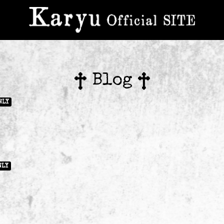
Blog
NLY
NLY