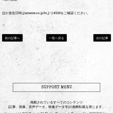
ほか放送日時はwowow.co.jp/brより#339をご確認ください。
Blog
Gallery
前の記事へ
一覧へ戻る
次の記事
Movie
Live / Radio
Streaming
Chat Room
SUPPORT MENU
Birthday Mail
掲載されているすべてのコンテンツ
(記事、画像、音声データ、映像データ等)の無断転載を禁じます。