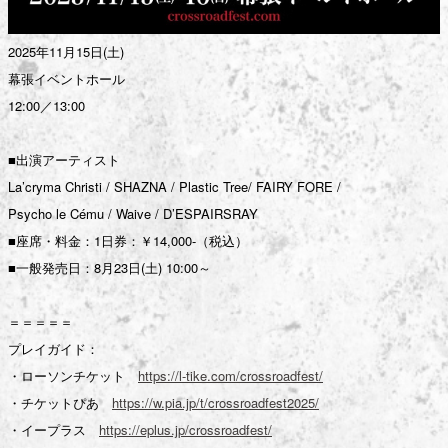
2025年11月15日(土)
幕張イベントホール
12:00／13:00
■出演アーティスト
La’cryma Christi / SHAZNA / Plastic Tree/ FAIRY FORE /
Psycho le Cému / Waive / D’ESPAIRSRAY
■座席・料金：1日券：￥14,000-（税込）
■一般発売日：8月23日(土) 10:00～
＝＝＝＝＝
プレイガイド：
・ローソンチケット
https://l-tike.com/crossroadfest/
・チケットぴあ
https://w.pia.jp/t/crossroadfest2025/
・イープラス
https://eplus.jp/crossroadfest/