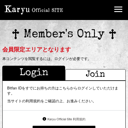
Birthday Mail
Ticket
Member's Only
FC Limited Goods
会員限定エリアとなります
本コンテンツを閲覧するには、ログインが必要です。
Login
Join
Bitfan IDをすでにお持ちの方はこちらからログインしていただけま
す。
当サイトの利用規約をご確認の上、お進みください。
Karyu Official Site 利用規約