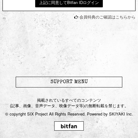
上記に同意してBitfan IDログイン
JOIN
LOGIN
会員特典のご確認はこちらから
to Karyu
Blog
Gallery
Movie
SUPPORT MENU
Live / Radio
掲載されているすべてのコンテンツ
(記事、画像、音声データ、映像データ等)の無断転載を禁じます。
Streaming
© copyright SIX Project All Rights Reserved. Powered by
SKIYAKI Inc.
Chat Room