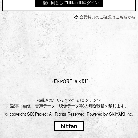
上記に同意してBitfan IDログイン
JOIN
LOGIN
会員特典のご確認はこちらから
to Karyu
Blog
Gallery
Movie
SUPPORT MENU
Live / Radio
掲載されているすべてのコンテンツ
(記事、画像、音声データ、映像データ等)の無断転載を禁じます。
Streaming
© copyright SIX Project All Rights Reserved. Powered by
SKIYAKI Inc.
Chat Room