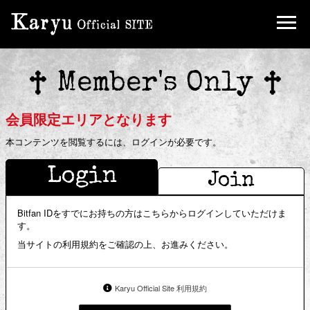
Birthday Mail
Ticket
Member's Only
FC Limited Goods
会員限定エリアとなります
本コンテンツを閲覧するには、ログインが必要です。
Login
Join
Bitfan IDをすでにお持ちの方はこちらからログインしていただけま
す。
当サイトの利用規約をご確認の上、お進みください。
Karyu Official Site 利用規約