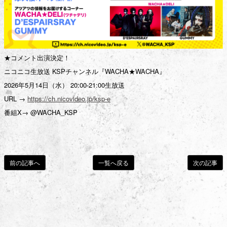
Movie
Live / Radio
Streaming
★コメント出演決定！
ニコニコ生放送 KSPチャンネル『WACHA★WACHA』
Chat Room
2026年5月14日（水） 20:00-21:00生放送
URL →
https://ch.nicovideo.jp/ksp-e
Birthday Mail
番組X→ @WACHA_KSP
Ticket
前の記事へ
一覧へ戻る
次の記事
FC Limited Goods