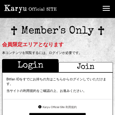
Birthday Mail
Ticket
Member's Only
FC Limited Goods
会員限定エリアとなります
本コンテンツを閲覧するには、ログインが必要です。
Login
Join
Bitfan IDをすでにお持ちの方はこちらからログインしていただけま
す。
当サイトの利用規約をご確認の上、お進みください。
Karyu Official Site 利用規約