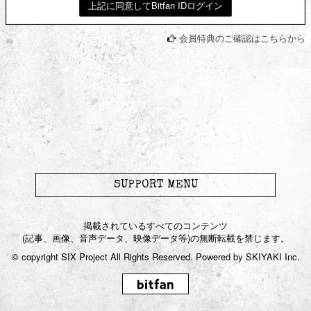
上記に同意してBitfan IDログイン
JOIN
LOGIN
会員特典のご確認はこちらから
to Karyu
Blog
Gallery
Movie
SUPPORT MENU
Live / Radio
掲載されているすべてのコンテンツ
(記事、画像、音声データ、映像データ等)の無断転載を禁じます。
Streaming
© copyright SIX Project All Rights Reserved. Powered by
SKIYAKI Inc.
Chat Room