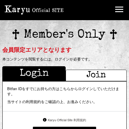
Birthday Mail
Ticket
Member's Only
FC Limited Goods
会員限定エリアとなります
本コンテンツを閲覧するには、ログインが必要です。
Login
Join
Bitfan IDをすでにお持ちの方はこちらからログインしていただけま
す。
当サイトの利用規約をご確認の上、お進みください。
Karyu Official Site 利用規約