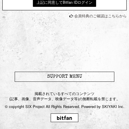
上記に同意してBitfan IDログイン
JOIN
LOGIN
会員特典のご確認はこちらから
to Karyu
Blog
Gallery
Movie
SUPPORT MENU
Live / Radio
掲載されているすべてのコンテンツ
(記事、画像、音声データ、映像データ等)の無断転載を禁じます。
Streaming
© copyright SIX Project All Rights Reserved. Powered by
SKIYAKI Inc.
Chat Room