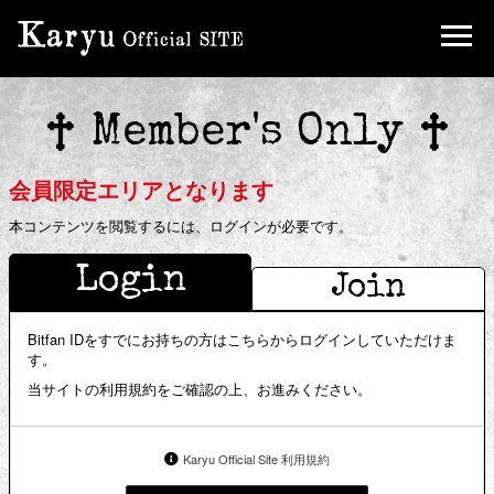
Birthday Mail
Ticket
Member's Only
FC Limited Goods
会員限定エリアとなります
本コンテンツを閲覧するには、ログインが必要です。
Login
Join
Bitfan IDをすでにお持ちの方はこちらからログインしていただけま
す。
当サイトの利用規約をご確認の上、お進みください。
Karyu Official Site 利用規約