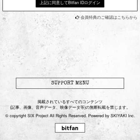
上記に同意してBitfan IDログイン
JOIN
LOGIN
会員特典のご確認はこちらから
to Karyu
Blog
Gallery
Movie
SUPPORT MENU
Live / Radio
掲載されているすべてのコンテンツ
(記事、画像、音声データ、映像データ等)の無断転載を禁じます。
Streaming
© copyright SIX Project All Rights Reserved. Powered by
SKIYAKI Inc.
Chat Room