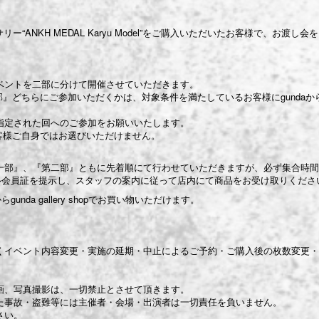
セサリー“ANKH MEDAL Karyu Model”をご購入いただいたお客様で、お渡
ベントを二部に分けて開催させていただきます。
部』どちらにご参加いただくかは、対象条件を満たしているお客様にgunda
指定された回へのご参加をお願いいたします。
客様ご自身ではお選びいただけません。
一部』、『第二部』ともに先着順にて行わせていただきますが、必ず集合時間
タル会員証を提示し、スタッフの案内に従って店内にて商品をお受け取りくださ
unda gallery shopでお買い物いただけます。
くイベント内容変更・実施の延期・中止によるご予約・ご購入後の枚数変更・
画、写真撮影は、一切禁止とさせて頂きます。
た事故・盗難等には主催者・会場・出演者は一切責任を負いません。
さい。