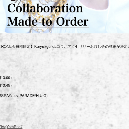
RONE会員様限定】Karyu×gundaコラボアクセサリーお渡し会の詳細が決
3:00）
3:45）
RSRAY/Luv PARADE/H.U.G)
e6RVqYomPno7