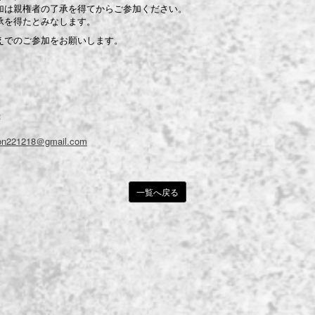
加は親権者の了承を得てからご参加ください。
承を得たとみなします。
えでのご参加をお願いします。
：
tion221218＠gmail.com
一覧へ戻る