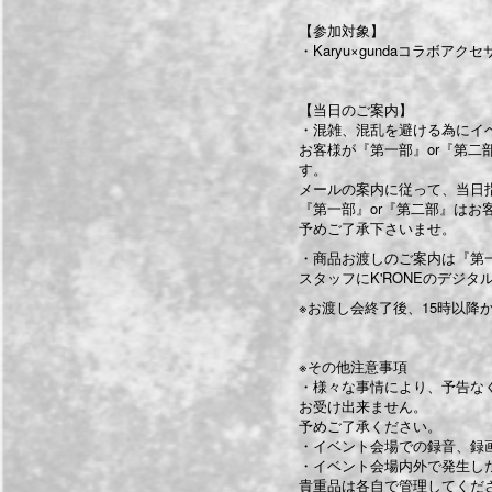
【参加対象】
・Karyu×gundaコラボアク
【当日のご案内】
・混雑、混乱を避ける為にイ
お客様が『第一部』or『第二
す。
メールの案内に従って、当日
『第一部』or『第二部』はお
予めご了承下さいませ。
・商品お渡しのご案内は『第
スタッフにK'RONEのデジ
※お渡し会終了後、15時以降からg
※その他注意事項
・様々な事情により、予告な
お受け出来ません。
予めご了承ください。
・イベント会場での録音、録
・イベント会場内外で発生し
貴重品は各自で管理してくだ