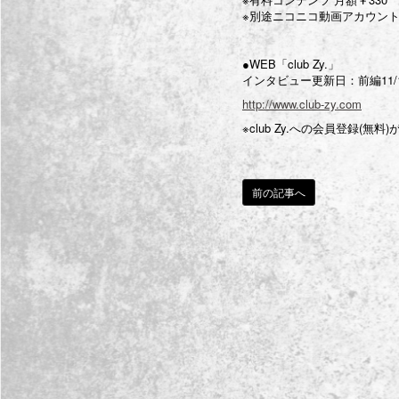
※別途ニコニコ動画アカウント
●WEB「club Zy.」
インタビュー更新日：前編11/12(
http://www.club-zy.com
※club Zy.への会員登録(無
前の記事へ